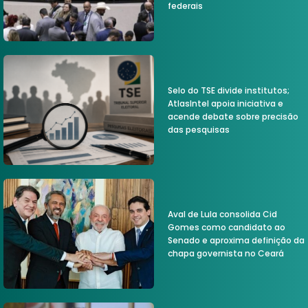
federais
Selo do TSE divide institutos;
AtlasIntel apoia iniciativa e
acende debate sobre precisão
das pesquisas
Aval de Lula consolida Cid
Gomes como candidato ao
Senado e aproxima definição da
chapa governista no Ceará