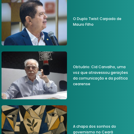
O Duplo Twist Carpado de
Mauro Filho
Obtuário: Cid Carvalho, uma
voz que atravessou gerações
da comunicação e da política
cearense
A chapa dos sonhos do
governismo no Ceará