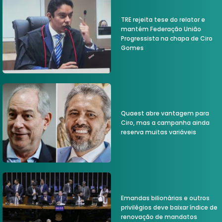
TRE rejeita tese do relator e
mantém Federação União
Progressista na chapa de Ciro
Gomes
Quaest abre vantagem para
Ciro, mas a campanha ainda
reserva muitas variáveis
Emandas bilionárias e outros
privilégios deve baixar índice de
renovação de mandatos