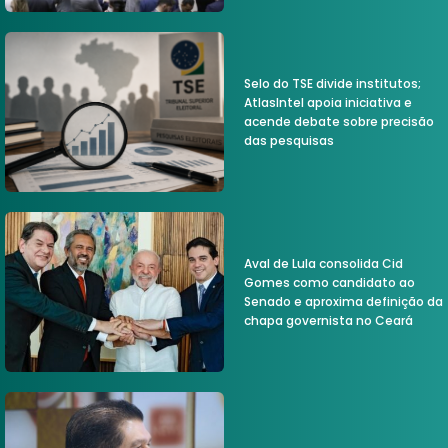
Selo do TSE divide institutos;
AtlasIntel apoia iniciativa e
acende debate sobre precisão
das pesquisas
Aval de Lula consolida Cid
Gomes como candidato ao
Senado e aproxima definição da
chapa governista no Ceará