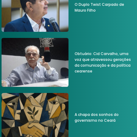
O Duplo Twist Carpado de
Mauro Filho
Obtuário: Cid Carvalho, uma
voz que atravessou gerações
da comunicação e da política
cearense
A chapa dos sonhos do
governismo no Ceará