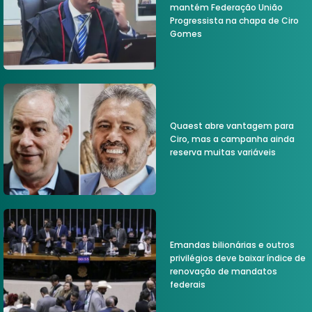
mantém Federação União
Progressista na chapa de Ciro
Gomes
Quaest abre vantagem para
Ciro, mas a campanha ainda
reserva muitas variáveis
Emandas bilionárias e outros
privilégios deve baixar índice de
renovação de mandatos
federais