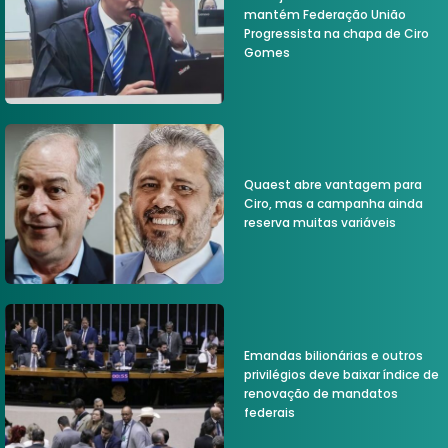
mantém Federação União
Progressista na chapa de Ciro
Gomes
Quaest abre vantagem para
Ciro, mas a campanha ainda
reserva muitas variáveis
Emandas bilionárias e outros
privilégios deve baixar índice de
renovação de mandatos
federais