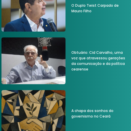
O Duplo Twist Carpado de
Mauro Filho
Obtuário: Cid Carvalho, uma
voz que atravessou gerações
da comunicação e da política
cearense
A chapa dos sonhos do
governismo no Ceará