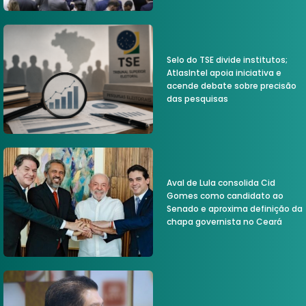
Selo do TSE divide institutos;
AtlasIntel apoia iniciativa e
acende debate sobre precisão
das pesquisas
Aval de Lula consolida Cid
Gomes como candidato ao
Senado e aproxima definição da
chapa governista no Ceará