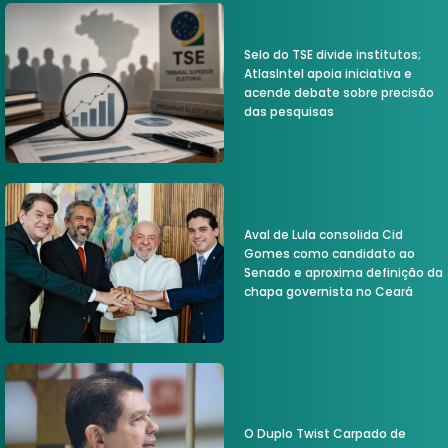
Selo do TSE divide institutos;
AtlasIntel apoia iniciativa e
acende debate sobre precisão
das pesquisas
Aval de Lula consolida Cid
Gomes como candidato ao
Senado e aproxima definição da
chapa governista no Ceará
O Duplo Twist Carpado de