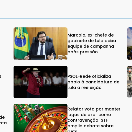
Marcola, ex-chefe de
gabinete de Lula deixa
equipe de campanha
após pressão
s
PSOL-Rede oficializa
s
apoio à candidatura de
Lula à reeleição
Relator vota por manter
jogos de azar como
rde
contravenção; STF
nta
amplia debate sobre
bets