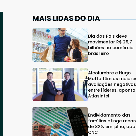
MAIS LIDAS DO DIA
Dia dos Pais deve
movimentar R$ 29,7
bilhões no comércio
brasileiro
Alcolumbre e Hugo
Motta têm as maiore
avaliações negativa
entre líderes, aponta
AtlasIntel
Endividamento das
famílias atinge reco
de 82% em julho, apo
CNC