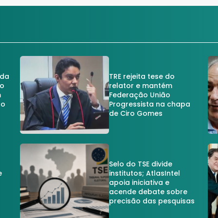
 da
TRE rejeita tese do
no
relator e mantém
m
Federação União
no
Progressista na chapa
de Ciro Gomes
Selo do TSE divide
e
institutos; AtlasIntel
apoia iniciativa e
acende debate sobre
precisão das pesquisas