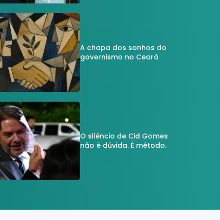
A chapa dos sonhos do
governismo no Ceará
O silêncio de Cid Gomes
não é dúvida. É método.