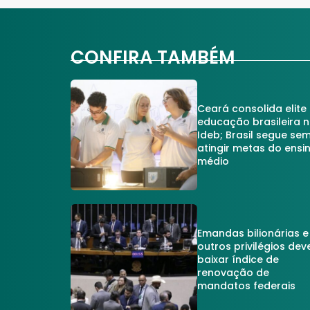
CONFIRA TAMBÉM
Ceará consolida elite
educação brasileira 
Ideb; Brasil segue se
atingir metas do ensi
médio
Emandas bilionárias e
outros privilégios dev
baixar índice de
renovação de
mandatos federais