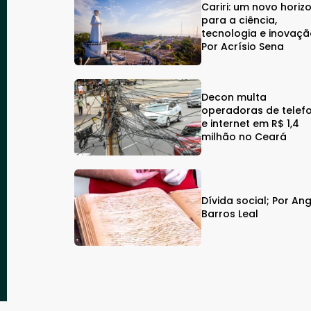
Cariri: um novo horiz
para a ciência,
tecnologia e inovaçã
Por Acrísio Sena
Decon multa
operadoras de telef
e internet em R$ 1,4
milhão no Ceará
Dívida social; Por An
Barros Leal