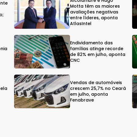
Alcolumbre e Hugo
onte
Motta têm as maiores
avaliações negativas
o;
entre líderes, aponta
AtlasIntel
Endividamento das
onia
famílias atinge recorde
de 82% em julho, aponta
CNC
Vendas de automóveis
gela
crescem 25,7% no Ceará
em julho, aponta
Fenabrave