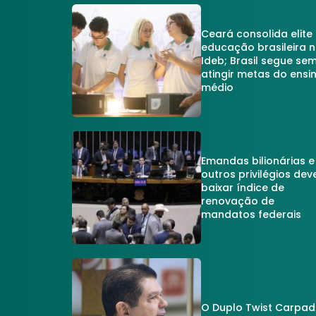
Ceará consolida elite
educação brasileira 
Ideb; Brasil segue se
atingir metas do ensi
médio
Emandas bilionárias e
outros privilégios dev
baixar índice de
renovação de
mandatos federais
O Duplo Twist Carpa