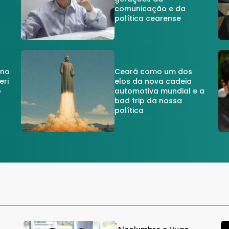
comunicação e da
política cearense
 no
Ceará como um dos
eri
elos da nova cadeia
o
automotiva mundial e a
a
bad trip da nossa
política