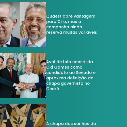
Quaest abre vantagem
para Ciro, mas a
campanha ainda
reserva muitas variáveis
Aval de Lula consolida
Cid Gomes como
candidato ao Senado e
aproxima definição da
chapa governista no
Ceará
A chapa dos sonhos do