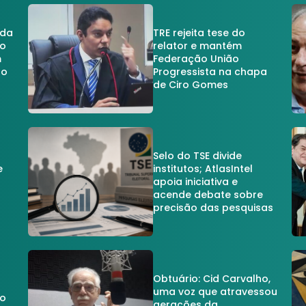
 da
TRE rejeita tese do
no
relator e mantém
m
Federação União
no
Progressista na chapa
de Ciro Gomes
Selo do TSE divide
e
institutos; AtlasIntel
apoia iniciativa e
acende debate sobre
precisão das pesquisas
Obtuário: Cid Carvalho,
uma voz que atravessou
do
gerações da