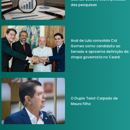
das pesquisas
Aval de Lula consolida Cid
Gomes como candidato ao
Senado e aproxima definição da
chapa governista no Ceará
O Duplo Twist Carpado de
Mauro Filho