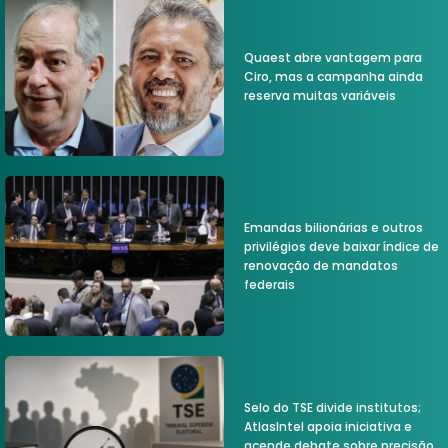
Quaest abre vantagem para
Ciro, mas a campanha ainda
reserva muitas variáveis
Emandas bilionárias e outros
privilégios deve baixar índice de
renovação de mandatos
federais
Selo do TSE divide institutos;
AtlasIntel apoia iniciativa e
acende debate sobre precisão