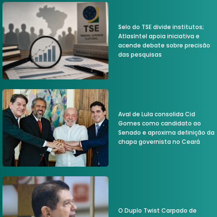
Selo do TSE divide institutos;
AtlasIntel apoia iniciativa e
acende debate sobre precisão
das pesquisas
Aval de Lula consolida Cid
Gomes como candidato ao
Senado e aproxima definição da
chapa governista no Ceará
O Duplo Twist Carpado de