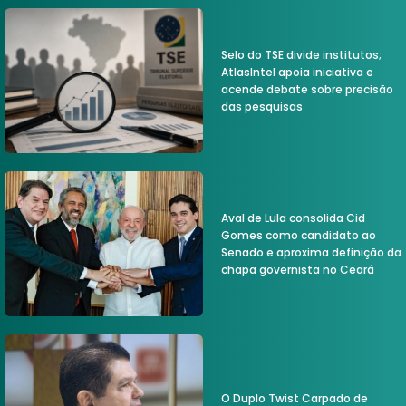
Selo do TSE divide institutos;
AtlasIntel apoia iniciativa e
acende debate sobre precisão
das pesquisas
Aval de Lula consolida Cid
Gomes como candidato ao
Senado e aproxima definição da
chapa governista no Ceará
O Duplo Twist Carpado de