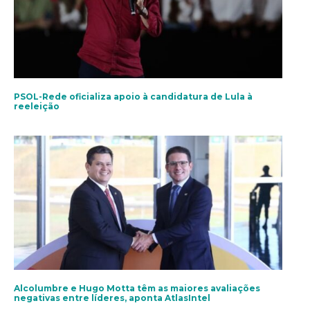
PSOL-Rede oficializa apoio à candidatura de Lula à
reeleição
Alcolumbre e Hugo Motta têm as maiores avaliações
negativas entre líderes, aponta AtlasIntel