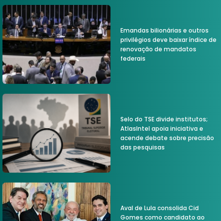
Emandas bilionárias e outros
privilégios deve baixar índice de
renovação de mandatos
federais
Selo do TSE divide institutos;
AtlasIntel apoia iniciativa e
acende debate sobre precisão
das pesquisas
Aval de Lula consolida Cid
Gomes como candidato ao