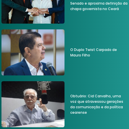
Senado e aproxima definição da
chapa governista no Ceará
O Duplo Twist Carpado de
Mauro Filho
Obtuário: Cid Carvalho, uma
voz que atravessou gerações
da comunicação e da política
cearense