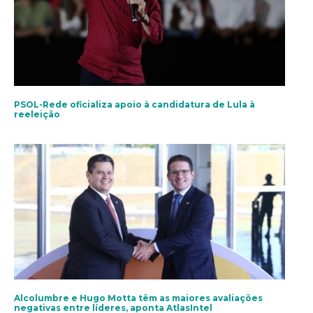
PSOL-Rede oficializa apoio à candidatura de Lula à
reeleição
Alcolumbre e Hugo Motta têm as maiores avaliações
negativas entre líderes, aponta AtlasIntel