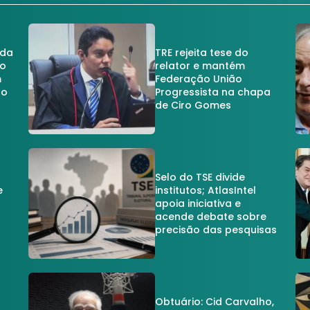
 da
TRE rejeita tese do
no
relator e mantém
m
Federação União
no
Progressista na chapa
de Ciro Gomes
Selo do TSE divide
e
institutos; AtlasIntel
apoia iniciativa e
acende debate sobre
precisão das pesquisas
Obtuário: Cid Carvalho,