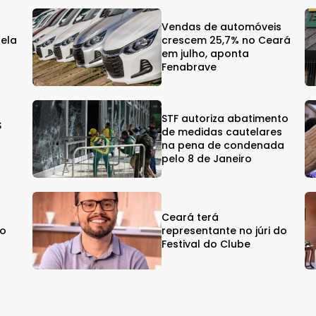
Vendas de automóveis
gela
crescem 25,7% no Ceará
em julho, aponta
Fenabrave
STF autoriza abatimento
$
de medidas cautelares
na pena de condenada
pelo 8 de Janeiro
Ceará terá
vo
representante no júri do
Festival do Clube