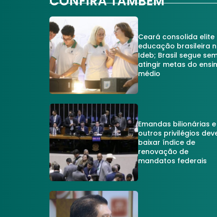
CONFIRA TAMBÉM
Ceará consolida elite
educação brasileira 
Ideb; Brasil segue se
atingir metas do ensi
médio
Emandas bilionárias e
outros privilégios dev
baixar índice de
renovação de
mandatos federais