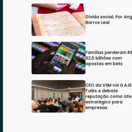
Dívida social; Por An
Barros Leal
Famílias perderam R
62,5 bilhões com
apostas em bets
CEO da VSM vai à AJE
Talks e debate
reputação como ati
estratégico para
empresas