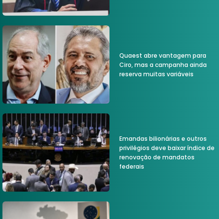
Quaest abre vantagem para
Ciro, mas a campanha ainda
reserva muitas variáveis
Emandas bilionárias e outros
privilégios deve baixar índice de
renovação de mandatos
federais