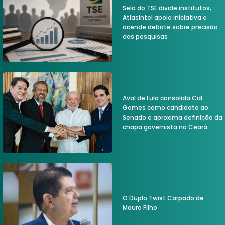
Selo do TSE divide institutos;
AtlasIntel apoia iniciativa e
acende debate sobre precisão
das pesquisas
Aval de Lula consolida Cid
Gomes como candidato ao
Senado e aproxima definição da
chapa governista no Ceará
O Duplo Twist Carpado de
Mauro Filho