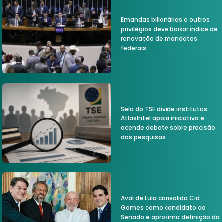
Emandas bilionárias e outros
privilégios deve baixar índice de
renovação de mandatos
federais
Selo do TSE divide institutos;
AtlasIntel apoia iniciativa e
acende debate sobre precisão
das pesquisas
Aval de Lula consolida Cid
Gomes como candidato ao
Senado e aproxima definição da