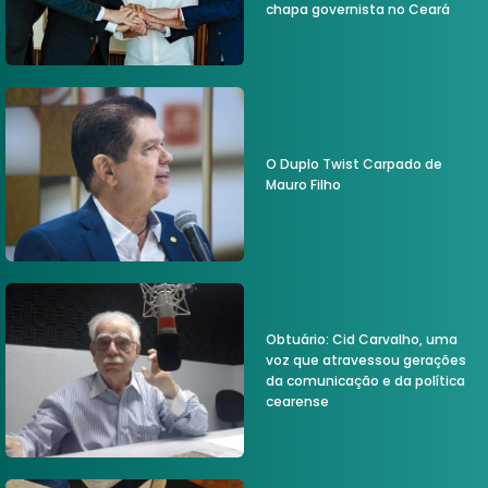
chapa governista no Ceará
O Duplo Twist Carpado de
Mauro Filho
Obtuário: Cid Carvalho, uma
voz que atravessou gerações
da comunicação e da política
cearense