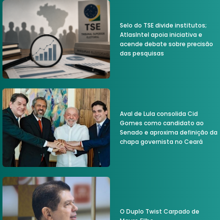
Selo do TSE divide institutos;
AtlasIntel apoia iniciativa e
acende debate sobre precisão
das pesquisas
Aval de Lula consolida Cid
Gomes como candidato ao
Senado e aproxima definição da
chapa governista no Ceará
O Duplo Twist Carpado de