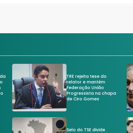
 da
TRE rejeita tese do
no
relator e mantém
m
Federação União
no
Progressista na chapa
de Ciro Gomes
Selo do TSE divide