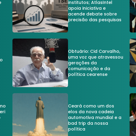
e
institutos; AtlasIntel
apoia iniciativa e
acende debate sobre
precisão das pesquisas
Obtuário: Cid Carvalho,
uma voz que atravessou
do
gerações da
comunicação e da
política cearense
 no
Ceará como um dos
eri
elos da nova cadeia
o
automotiva mundial e a
a
bad trip da nossa
política