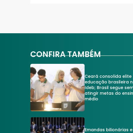
CONFIRA TAMBÉM
Ceará consolida elite
educação brasileira 
Ideb; Brasil segue se
atingir metas do ensi
médio
Emandas bilionárias e