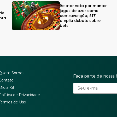
Relator vota por manter
jogos de azar como
rde
contravenção; STF
nta
amplia debate sobre
bets
Quem Somos
Faça parte de nossa 
Contato
Mídia Kit
Política de Privacidade
Termos de Uso