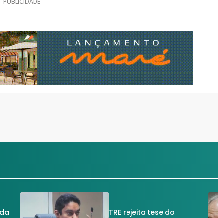
PUBLICIDADE
 da
TRE rejeita tese do