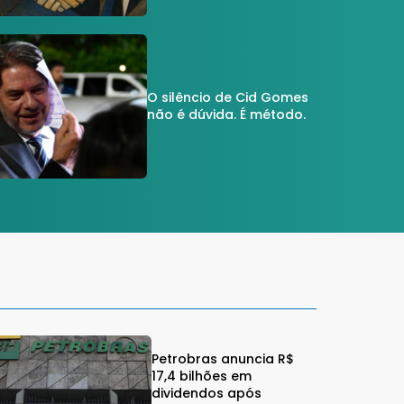
O silêncio de Cid Gomes
não é dúvida. É método.
Petrobras anuncia R$
17,4 bilhões em
dividendos após