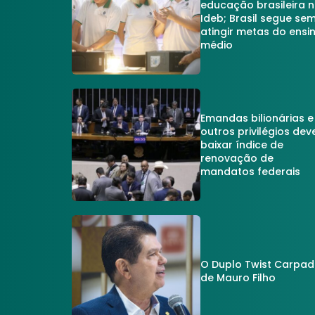
educação brasileira 
Ideb; Brasil segue se
atingir metas do ensi
médio
Emandas bilionárias e
outros privilégios dev
baixar índice de
renovação de
mandatos federais
O Duplo Twist Carpa
de Mauro Filho