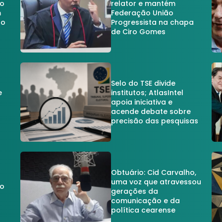
no
relator e mantém
m
Federação União
no
Progressista na chapa
de Ciro Gomes
Selo do TSE divide
e
institutos; AtlasIntel
apoia iniciativa e
acende debate sobre
precisão das pesquisas
Obtuário: Cid Carvalho,
uma voz que atravessou
do
gerações da
comunicação e da
política cearense