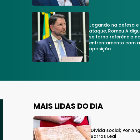
Jogando na defesa e
ataque, Romeu Aldigu
se torna referência n
enfrentamento com 
oposição
MAIS LIDAS DO DIA
Dívida social; Por An
Barros Leal