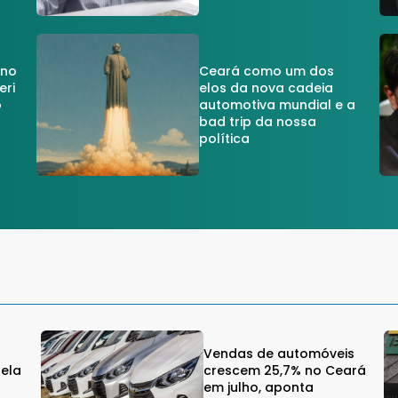
 no
Ceará como um dos
eri
elos da nova cadeia
o
automotiva mundial e a
a
bad trip da nossa
política
Vendas de automóveis
gela
crescem 25,7% no Ceará
em julho, aponta