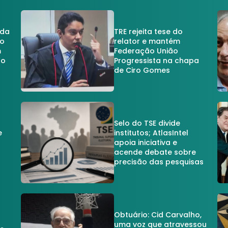
 da
TRE rejeita tese do
no
relator e mantém
m
Federação União
no
Progressista na chapa
de Ciro Gomes
Selo do TSE divide
e
institutos; AtlasIntel
apoia iniciativa e
acende debate sobre
precisão das pesquisas
Obtuário: Cid Carvalho,
uma voz que atravessou