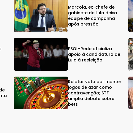
Marcola, ex-chefe de
gabinete de Lula deixa
equipe de campanha
após pressão
s
PSOL-Rede oficializa
s
apoio à candidatura de
Lula à reeleição
Relator vota por manter
jogos de azar como
rde
contravenção; STF
nta
amplia debate sobre
bets