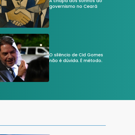
A chapa dos sonhos do
governismo no Ceará
O silêncio de Cid Gomes
não é dúvida. É método.