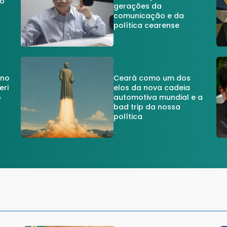
do
gerações da
comunicação e da
política cearense
 no
Ceará como um dos
eri
elos da nova cadeia
o
automotiva mundial e a
a
bad trip da nossa
política