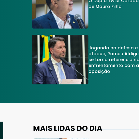
O Duplo Twist Carpa
de Mauro Filho
Jogando na defesa e
ataque, Romeu Aldigu
se torna referência n
enfrentamento com 
oposição
MAIS LIDAS DO DIA