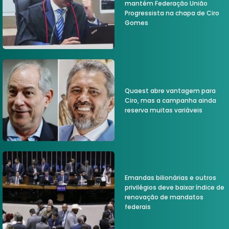
mantém Federação União
Progressista na chapa de Ciro
Gomes
Quaest abre vantagem para
Ciro, mas a campanha ainda
reserva muitas variáveis
Emandas bilionárias e outros
privilégios deve baixar índice de
renovação de mandatos
federais