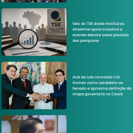
Selo do TSE divide institutos;
AtlasIntel apoia iniciativa e
acende debate sobre precisão
das pesquisas
Aval de Lula consolida Cid
Gomes como candidato ao
Senado e aproxima definição da
chapa governista no Ceará