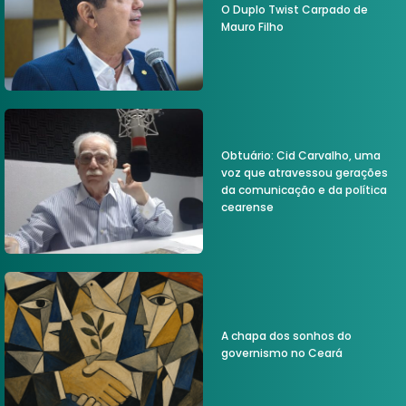
O Duplo Twist Carpado de
Mauro Filho
Obtuário: Cid Carvalho, uma
voz que atravessou gerações
da comunicação e da política
cearense
A chapa dos sonhos do
governismo no Ceará