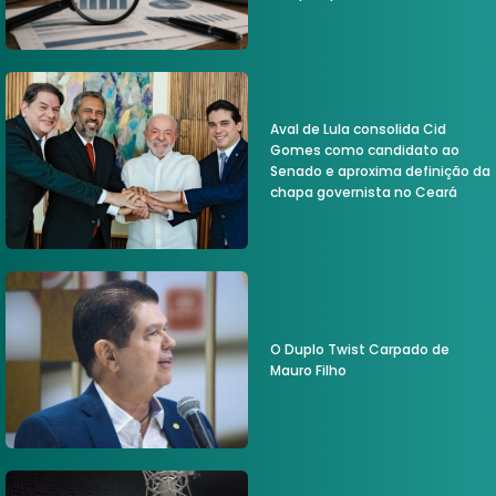
Aval de Lula consolida Cid
Gomes como candidato ao
Senado e aproxima definição da
chapa governista no Ceará
O Duplo Twist Carpado de
Mauro Filho