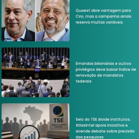
Quaest abre vantagem para
Ciro, mas a campanha ainda
reserva muitas variáveis
Emandas bilionárias e outros
privilégios deve baixar índice de
renovação de mandatos
federais
Selo do TSE divide institutos;
AtlasIntel apoia iniciativa e
acende debate sobre precisão
das pesquisas