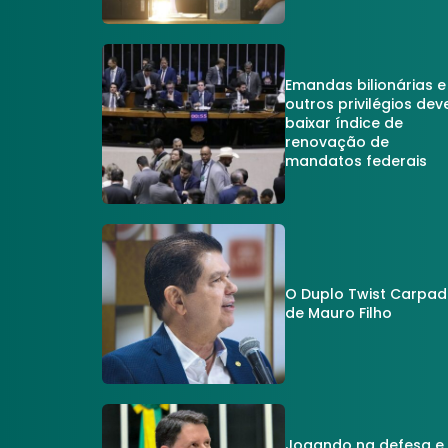
Emandas bilionárias e
outros privilégios dev
baixar índice de
renovação de
mandatos federais
O Duplo Twist Carpa
de Mauro Filho
Jogando na defesa e