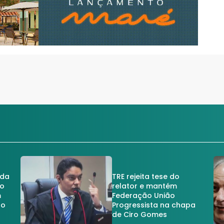
 da
TRE rejeita tese do
no
relator e mantém
m
Federação União
no
Progressista na chapa
de Ciro Gomes