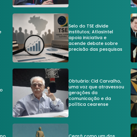
Selo do TSE divide
e
institutos; AtlasIntel
apoia iniciativa e
acende debate sobre
precisão das pesquisas
Obtuário: Cid Carvalho,
uma voz que atravessou
do
gerações da
comunicação e da
política cearense
 no
Ceará como um dos