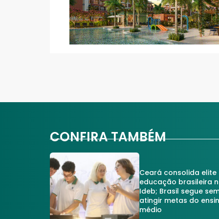
CONFIRA TAMBÉM
Ceará consolida elite
educação brasileira 
Ideb; Brasil segue se
atingir metas do ensi
médio