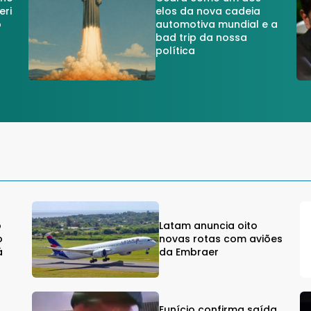
eri
elos da nova cadeia
o
automotiva mundial e a
a
bad trip da nossa
política
o
Latam anuncia oito
o
novas rotas com aviões
á
da Embraer
Eunício confirma saída