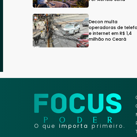
Decon multa
operadoras de telef
e internet em R$ 1,4
milhão no Ceará
O que
importa
primeiro.