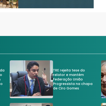
 da
TRE rejeita tese do
no
relator e mantém
m
Federação União
no
Progressista na chapa
de Ciro Gomes