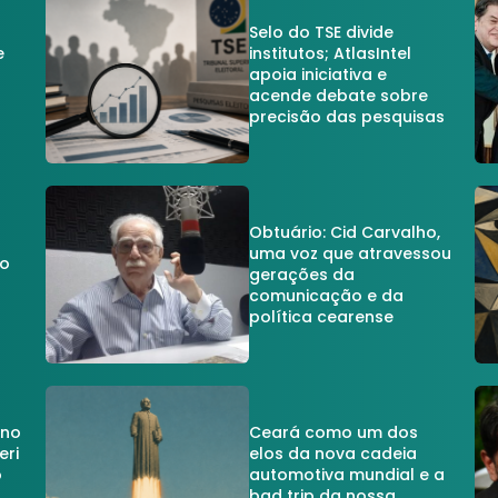
Selo do TSE divide
e
institutos; AtlasIntel
apoia iniciativa e
acende debate sobre
precisão das pesquisas
Obtuário: Cid Carvalho,
uma voz que atravessou
do
gerações da
comunicação e da
política cearense
 no
Ceará como um dos
eri
elos da nova cadeia
o
automotiva mundial e a
a
bad trip da nossa