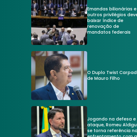
Emandas bilionárias e
outros privilégios dev
baixar índice de
renovação de
mandatos federais
O Duplo Twist Carpa
de Mauro Filho
Jogando na defesa e
ataque, Romeu Aldigu
se torna referência n
enfrentamento com 