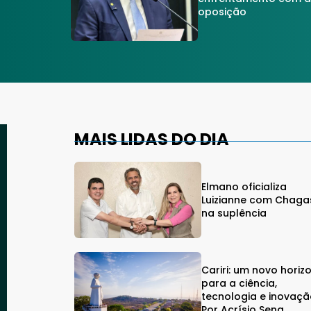
oposição
MAIS LIDAS DO DIA
Elmano oficializa
Luizianne com Chaga
na suplência
Cariri: um novo horiz
para a ciência,
tecnologia e inovaçã
Por Acrísio Sena