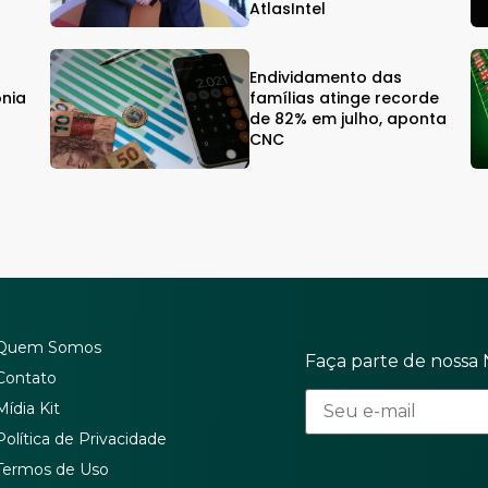
AtlasIntel
Endividamento das
onia
famílias atinge recorde
de 82% em julho, aponta
CNC
Quem Somos
Faça parte de nossa 
Contato
Mídia Kit
Política de Privacidade
Termos de Uso