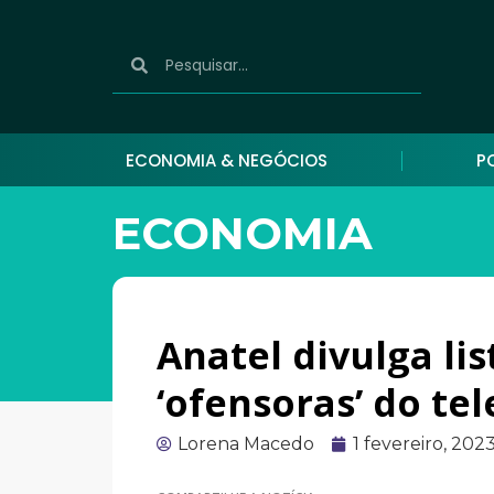
ECONOMIA & NEGÓCIOS
P
ECONOMIA
Anatel divulga li
‘ofensoras’ do te
Lorena Macedo
1 fevereiro, 202