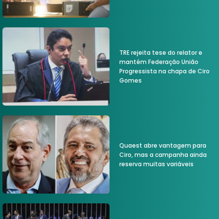
TRE rejeita tese do relator e
mantém Federação União
Progressista na chapa de Ciro
Gomes
Quaest abre vantagem para
Ciro, mas a campanha ainda
reserva muitas variáveis