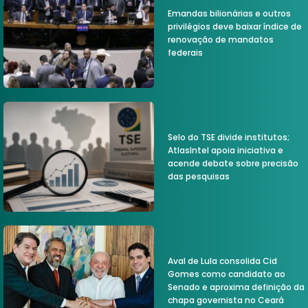
Emandas bilionárias e outros
privilégios deve baixar índice de
renovação de mandatos
federais
Selo do TSE divide institutos;
AtlasIntel apoia iniciativa e
acende debate sobre precisão
das pesquisas
Aval de Lula consolida Cid
Gomes como candidato ao
Senado e aproxima definição da
chapa governista no Ceará