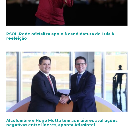
PSOL-Rede oficializa apoio à candidatura de Lula à
reeleição
Alcolumbre e Hugo Motta têm as maiores avaliações
negativas entre líderes, aponta AtlasIntel