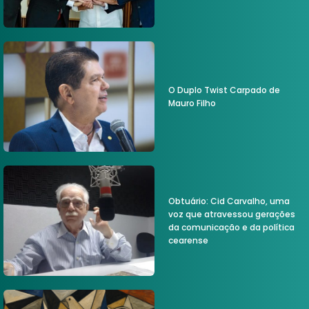
O Duplo Twist Carpado de
Mauro Filho
Obtuário: Cid Carvalho, uma
voz que atravessou gerações
da comunicação e da política
cearense