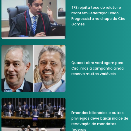
TRE rejeita tese do relator e
mantém Federação União
Progressista na chapa de Ciro
Gomes
Quaest abre vantagem para
Ciro, mas a campanha ainda
reserva muitas variáveis
Emandas bilionárias e outros
privilégios deve baixar índice de
renovação de mandatos
federais