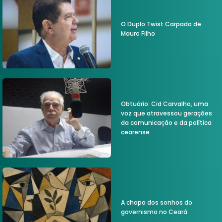
O Duplo Twist Carpado de
Mauro Filho
Obtuário: Cid Carvalho, uma
voz que atravessou gerações
da comunicação e da política
cearense
A chapa dos sonhos do
governismo no Ceará