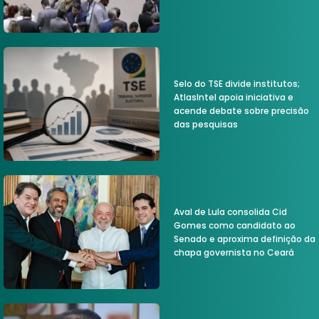
Selo do TSE divide institutos;
AtlasIntel apoia iniciativa e
acende debate sobre precisão
das pesquisas
Aval de Lula consolida Cid
Gomes como candidato ao
Senado e aproxima definição da
chapa governista no Ceará