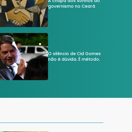
A chapa dos sonhos do
governismo no Ceará
O silêncio de Cid Gomes
não é dúvida. É método.