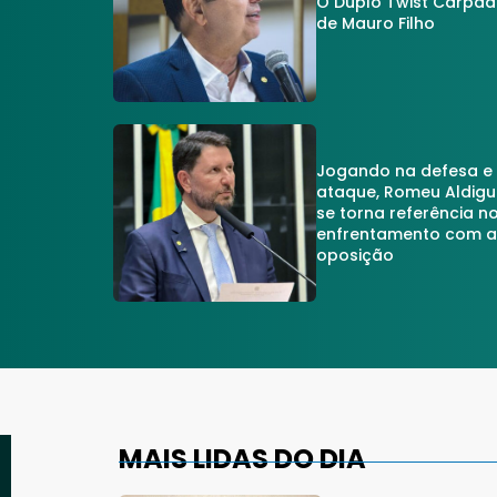
O Duplo Twist Carpa
de Mauro Filho
Jogando na defesa e
ataque, Romeu Aldigu
se torna referência n
enfrentamento com 
oposição
MAIS LIDAS DO DIA