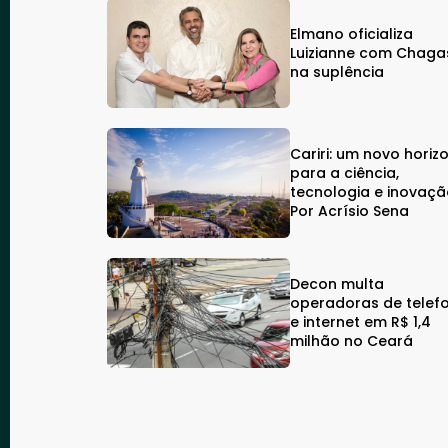
Elmano oficializa
Luizianne com Chaga
na suplência
Cariri: um novo horiz
para a ciência,
tecnologia e inovaçã
Por Acrísio Sena
Decon multa
operadoras de telef
e internet em R$ 1,4
milhão no Ceará