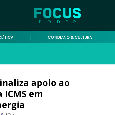
OLÍTICA
COTIDIANO & CULTURA
inaliza apoio ao
ta ICMS em
nergia
16:53