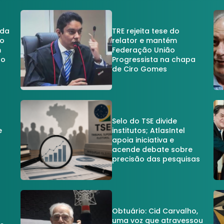
 da
TRE rejeita tese do
no
relator e mantém
m
Federação União
no
Progressista na chapa
de Ciro Gomes
Selo do TSE divide
e
institutos; AtlasIntel
apoia iniciativa e
acende debate sobre
precisão das pesquisas
Obtuário: Cid Carvalho,
uma voz que atravessou