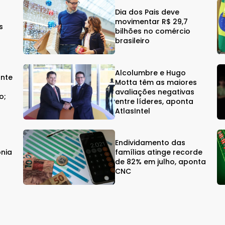
Dia dos Pais deve
movimentar R$ 29,7
s
bilhões no comércio
brasileiro
Alcolumbre e Hugo
onte
Motta têm as maiores
avaliações negativas
o;
entre líderes, aponta
AtlasIntel
Endividamento das
onia
famílias atinge recorde
de 82% em julho, aponta
CNC