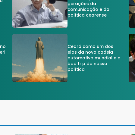
do
gerações da
comunicação e da
política cearense
 no
Ceará como um dos
eri
elos da nova cadeia
o
automotiva mundial e a
a
bad trip da nossa
política