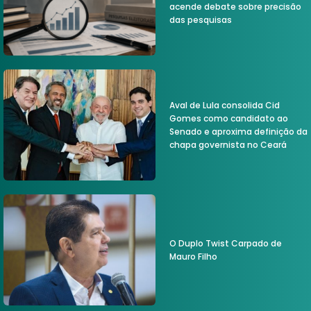
acende debate sobre precisão
das pesquisas
Aval de Lula consolida Cid
Gomes como candidato ao
Senado e aproxima definição da
chapa governista no Ceará
O Duplo Twist Carpado de
Mauro Filho