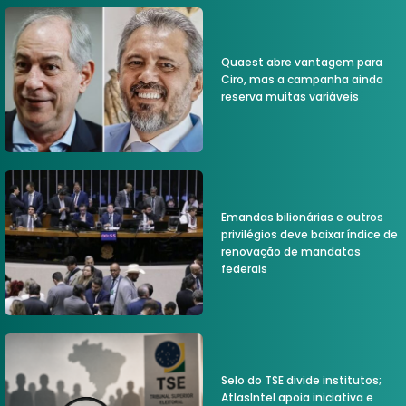
Quaest abre vantagem para
Ciro, mas a campanha ainda
reserva muitas variáveis
Emandas bilionárias e outros
privilégios deve baixar índice de
renovação de mandatos
federais
Selo do TSE divide institutos;
AtlasIntel apoia iniciativa e