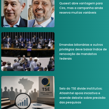
Quaest abre vantagem para
Ciro, mas a campanha ainda
reserva muitas variáveis
Emandas bilionárias e outros
privilégios deve baixar índice de
renovação de mandatos
federais
Selo do TSE divide institutos;
AtlasIntel apoia iniciativa e
acende debate sobre precisão
das pesquisas