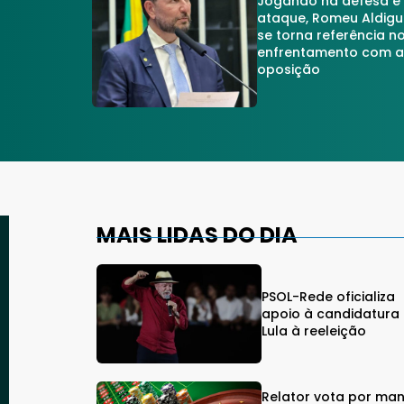
Jogando na defesa e
ataque, Romeu Aldigu
se torna referência n
enfrentamento com 
oposição
MAIS LIDAS DO DIA
PSOL-Rede oficializa
apoio à candidatura
Lula à reeleição
Relator vota por man