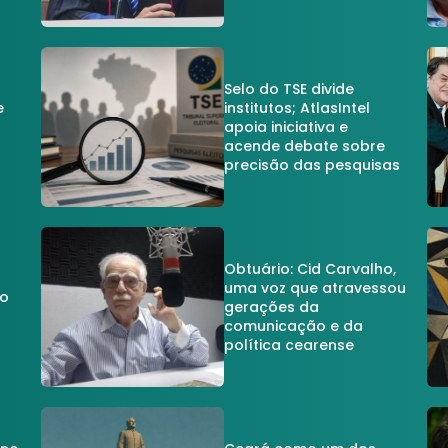
Selo do TSE divide
e
institutos; AtlasIntel
apoia iniciativa e
acende debate sobre
precisão das pesquisas
Obtuário: Cid Carvalho,
uma voz que atravessou
do
gerações da
comunicação e da
política cearense