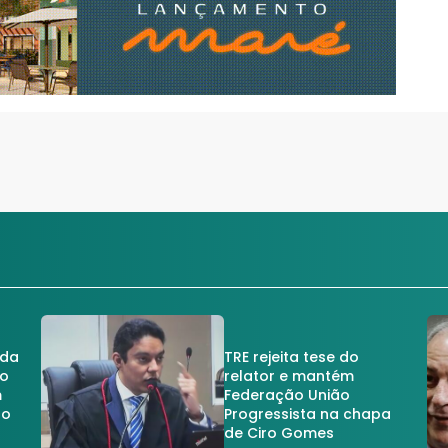
 da
TRE rejeita tese do
no
relator e mantém
m
Federação União
no
Progressista na chapa
de Ciro Gomes