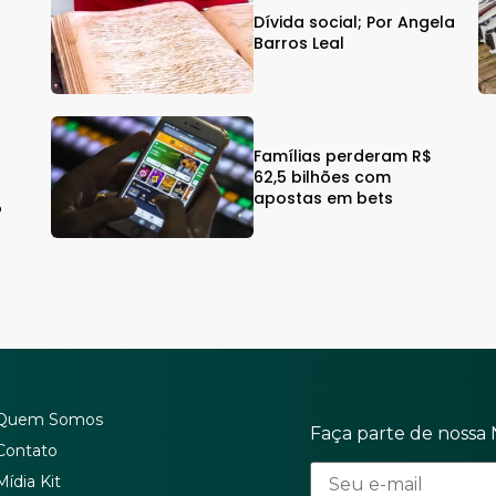
Dívida social; Por Angela
Barros Leal
$
Famílias perderam R$
62,5 bilhões com
apostas em bets
o
Quem Somos
Faça parte de nossa 
Contato
Mídia Kit