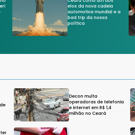
 no
Ceará como um dos
eri
elos da nova cadeia
o
automotiva mundial e a
a
bad trip da nossa
política
Decon multa
operadoras de telefonia
 de
e internet em R$ 1,4
milhão no Ceará
ter