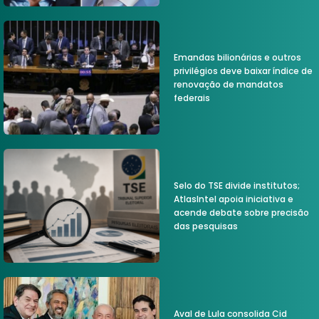
Emandas bilionárias e outros
privilégios deve baixar índice de
renovação de mandatos
federais
Selo do TSE divide institutos;
AtlasIntel apoia iniciativa e
acende debate sobre precisão
das pesquisas
Aval de Lula consolida Cid