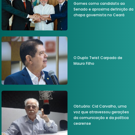
Gomes como candidato ao
Senado e aproxima definição da
chapa governista no Ceará
O Duplo Twist Carpado de
Mauro Filho
Obtuário: Cid Carvalho, uma
voz que atravessou gerações
da comunicação e da política
cearense