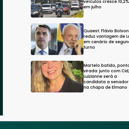
veículos cresce 10,2
em julho
Quaest: Flávio Bolso
reduz vantagem de L
em cenário de segu
turno
Martelo batido, pont
virada: junto com Cid
Luizianne será a
candidata a senado
na chapa de Elmano