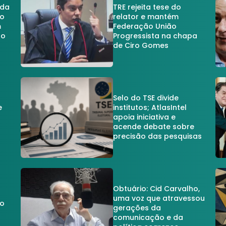
 da
TRE rejeita tese do
no
relator e mantém
m
Federação União
no
Progressista na chapa
de Ciro Gomes
Selo do TSE divide
e
institutos; AtlasIntel
apoia iniciativa e
acende debate sobre
precisão das pesquisas
Obtuário: Cid Carvalho,
uma voz que atravessou
do
gerações da
comunicação e da