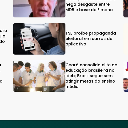
%
nega desgaste entre
MDB e base de Elmano
naro
TSE proíbe propaganda
ula
eleitoral em carros de
ndo
aplicativo
a
Ceará consolida elite da
,
educação brasileira no
Ideb; Brasil segue sem
ra
atingir metas do ensino
médio