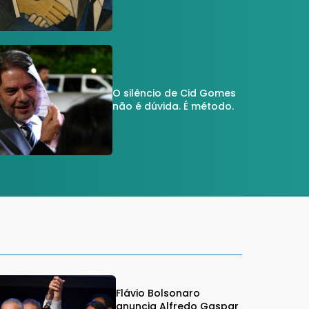
O silêncio de Cid Gomes
não é dúvida. É método.
Flávio Bolsonaro
anuncia Alfredo Gaspar