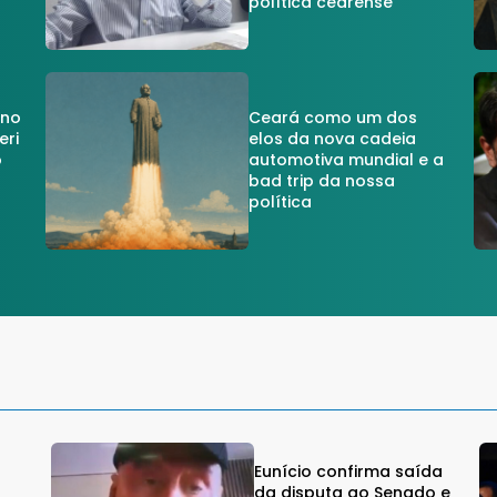
política cearense
 no
Ceará como um dos
eri
elos da nova cadeia
o
automotiva mundial e a
a
bad trip da nossa
política
Eunício confirma saída
da disputa ao Senado e