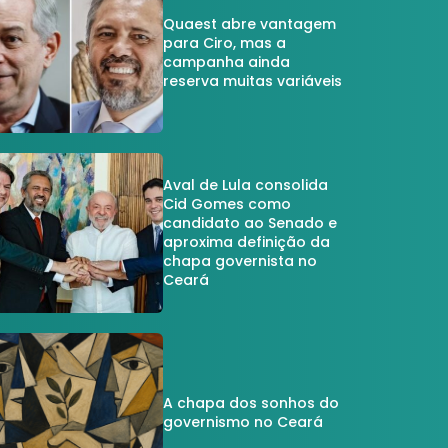
Quaest abre vantagem
para Ciro, mas a
campanha ainda
reserva muitas variáveis
Aval de Lula consolida
Cid Gomes como
candidato ao Senado e
aproxima definição da
chapa governista no
Ceará
A chapa dos sonhos do
governismo no Ceará