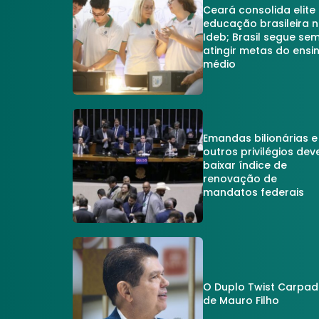
Ceará consolida elite
educação brasileira 
Ideb; Brasil segue se
atingir metas do ensi
médio
Emandas bilionárias e
outros privilégios dev
baixar índice de
renovação de
mandatos federais
O Duplo Twist Carpa
de Mauro Filho