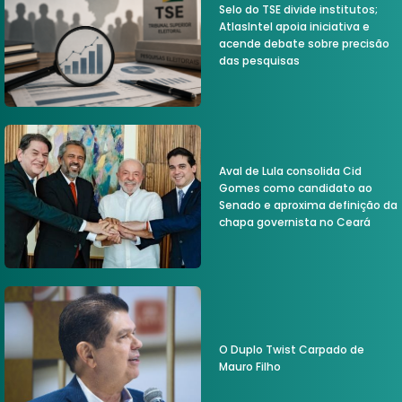
Selo do TSE divide institutos;
AtlasIntel apoia iniciativa e
acende debate sobre precisão
das pesquisas
Aval de Lula consolida Cid
Gomes como candidato ao
Senado e aproxima definição da
chapa governista no Ceará
O Duplo Twist Carpado de
Mauro Filho