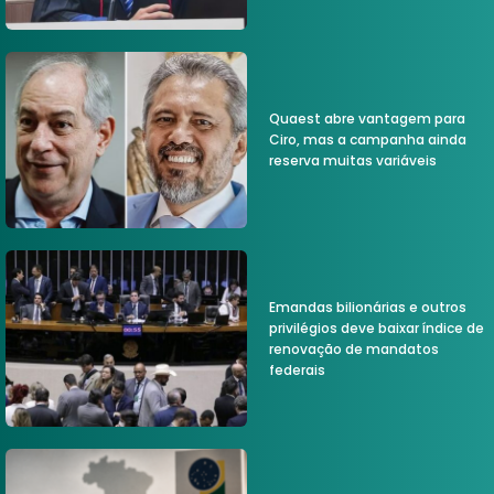
Quaest abre vantagem para
Ciro, mas a campanha ainda
reserva muitas variáveis
Emandas bilionárias e outros
privilégios deve baixar índice de
renovação de mandatos
federais