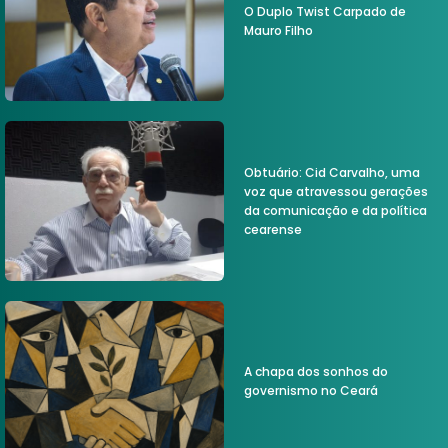
O Duplo Twist Carpado de
Mauro Filho
Obtuário: Cid Carvalho, uma
voz que atravessou gerações
da comunicação e da política
cearense
A chapa dos sonhos do
governismo no Ceará