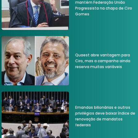
mantém Federação União
Progressista na chapa de Ciro
Gomes
Quaest abre vantagem para
Ciro, mas a campanha ainda
reserva muitas variáveis
Emandas bilionárias e outros
privilégios deve baixar índice de
renovação de mandatos
federais