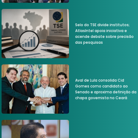
Selo do TSE divide institutos;
AtlasIntel apoia iniciativa e
acende debate sobre precisão
das pesquisas
Aval de Lula consolida Cid
Gomes como candidato ao
Senado e aproxima definição da
chapa governista no Ceará