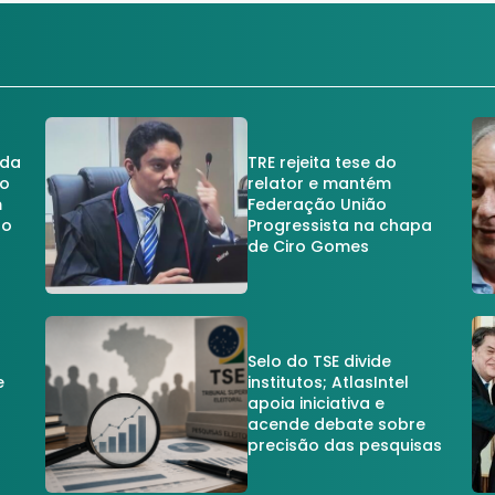
 da
TRE rejeita tese do
no
relator e mantém
m
Federação União
no
Progressista na chapa
de Ciro Gomes
Selo do TSE divide
e
institutos; AtlasIntel
apoia iniciativa e
acende debate sobre
precisão das pesquisas