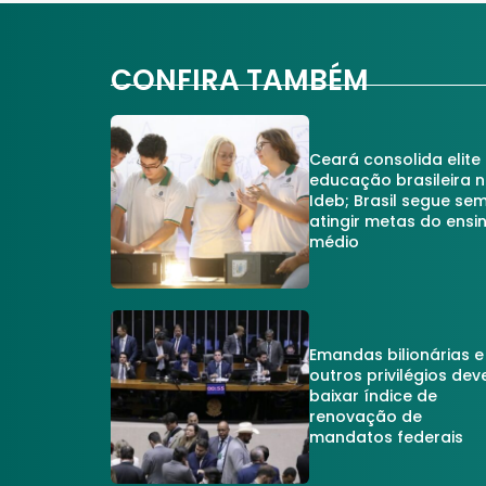
CONFIRA TAMBÉM
Ceará consolida elite
educação brasileira 
Ideb; Brasil segue se
atingir metas do ensi
médio
Emandas bilionárias e
outros privilégios dev
baixar índice de
renovação de
mandatos federais