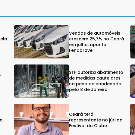
Vendas de automóveis
gela
crescem 25,7% no Ceará
em julho, aponta
Fenabrave
STF autoriza abatimento
$
de medidas cautelares
na pena de condenada
pelo 8 de Janeiro
Ceará terá
vo
representante no júri do
Festival do Clube