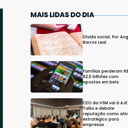
MAIS LIDAS DO DIA
Dívida social; Por An
Barros Leal
Famílias perderam R
62,5 bilhões com
apostas em bets
CEO da VSM vai à AJE
Talks e debate
reputação como ati
estratégico para
empresas