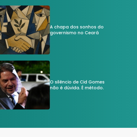
A chapa dos sonhos do
governismo no Ceará
O silêncio de Cid Gomes
não é dúvida. É método.