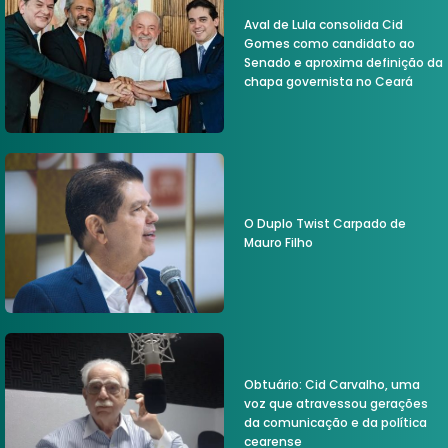
Aval de Lula consolida Cid
Gomes como candidato ao
Senado e aproxima definição da
chapa governista no Ceará
O Duplo Twist Carpado de
Mauro Filho
Obtuário: Cid Carvalho, uma
voz que atravessou gerações
da comunicação e da política
cearense