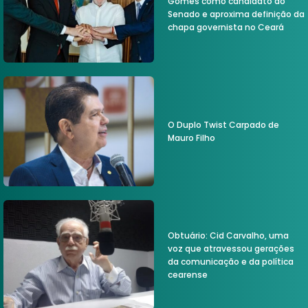
Gomes como candidato ao
Senado e aproxima definição da
chapa governista no Ceará
O Duplo Twist Carpado de
Mauro Filho
Obtuário: Cid Carvalho, uma
voz que atravessou gerações
da comunicação e da política
cearense