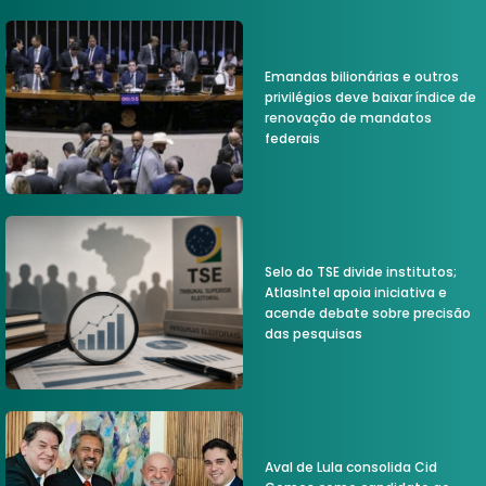
Emandas bilionárias e outros
privilégios deve baixar índice de
renovação de mandatos
federais
Selo do TSE divide institutos;
AtlasIntel apoia iniciativa e
acende debate sobre precisão
das pesquisas
Aval de Lula consolida Cid