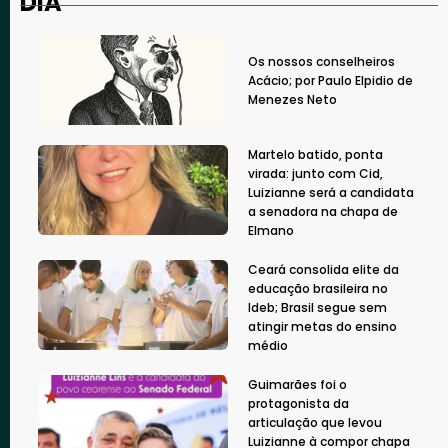
DIA
Os nossos conselheiros
Acácio; por Paulo Elpidio de
Menezes Neto
Martelo batido, ponta
virada: junto com Cid,
Luizianne será a candidata
a senadora na chapa de
Elmano
Ceará consolida elite da
educação brasileira no
Ideb; Brasil segue sem
atingir metas do ensino
médio
Guimarães foi o
protagonista da
articulação que levou
Luizianne à compor chapa