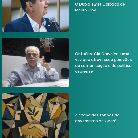
O Duplo Twist Carpado de
Mauro Filho
Obtuário: Cid Carvalho, uma
voz que atravessou gerações
da comunicação e da política
cearense
A chapa dos sonhos do
governismo no Ceará