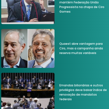
mantém Federação União
Progressista na chapa de Ciro
Gomes
Quaest abre vantagem para
Ciro, mas a campanha ainda
reserva muitas variáveis
Emandas bilionárias e outros
privilégios deve baixar índice de
renovação de mandatos
federais