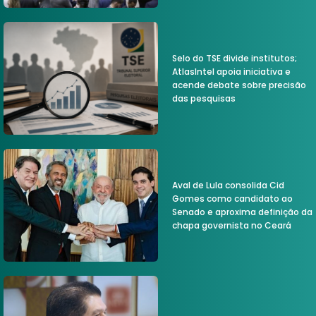
Selo do TSE divide institutos;
AtlasIntel apoia iniciativa e
acende debate sobre precisão
das pesquisas
Aval de Lula consolida Cid
Gomes como candidato ao
Senado e aproxima definição da
chapa governista no Ceará