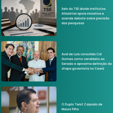
Selo do TSE divide institutos;
AtlasIntel apoia iniciativa e
acende debate sobre precisão
das pesquisas
Aval de Lula consolida Cid
Gomes como candidato ao
Senado e aproxima definição da
chapa governista no Ceará
O Duplo Twist Carpado de
Mauro Filho