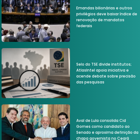
Emandas bilionárias e outros
privilégios deve baixar índice de
renovação de mandatos
federais
Selo do TSE divide institutos;
AtlasIntel apoia iniciativa e
acende debate sobre precisão
das pesquisas
Aval de Lula consolida Cid
Gomes como candidato ao
Senado e aproxima definição da
chapa governista no Ceará