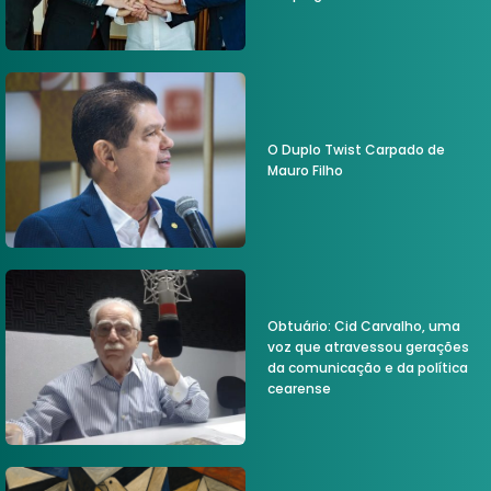
O Duplo Twist Carpado de
Mauro Filho
Obtuário: Cid Carvalho, uma
voz que atravessou gerações
da comunicação e da política
cearense