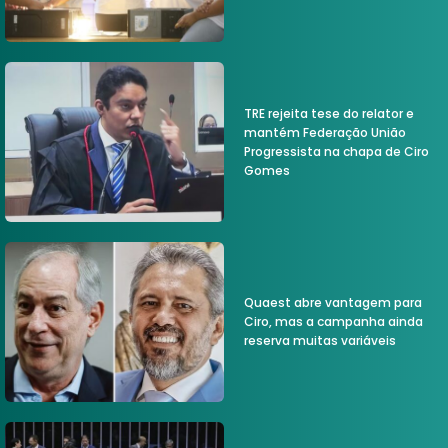
TRE rejeita tese do relator e
mantém Federação União
Progressista na chapa de Ciro
Gomes
Quaest abre vantagem para
Ciro, mas a campanha ainda
reserva muitas variáveis