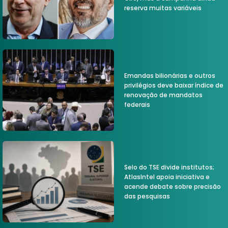
reserva muitas variáveis
Emandas bilionárias e outros
privilégios deve baixar índice de
renovação de mandatos
federais
Selo do TSE divide institutos;
AtlasIntel apoia iniciativa e
acende debate sobre precisão
das pesquisas