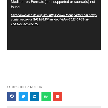
Tocador
Media error: Format(s) not supported or source(s) not
found
de
vídeo
Fazer download do arquivo: https://www.focuspoder.com.br/wp-
content/uploads/2022/09/WhatsApp-Video-2022-09-29-at-
17.55.20-1.mp4?_=1
COMPARTILHE A NOTÍCIA