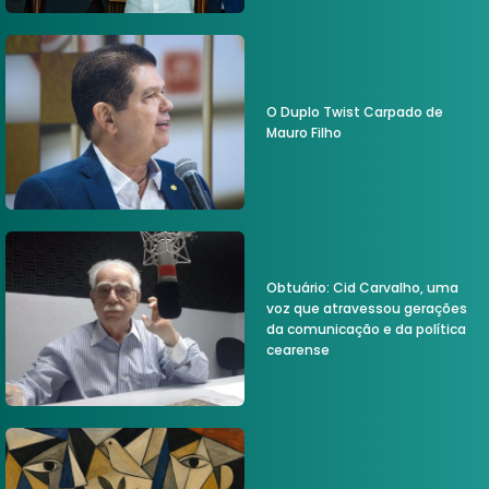
O Duplo Twist Carpado de
Mauro Filho
Obtuário: Cid Carvalho, uma
voz que atravessou gerações
da comunicação e da política
cearense