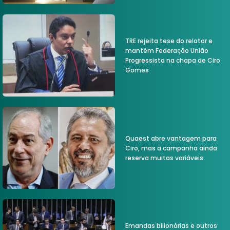
TRE rejeita tese do relator e
mantém Federação União
Progressista na chapa de Ciro
Gomes
Quaest abre vantagem para
Ciro, mas a campanha ainda
reserva muitas variáveis
Emandas bilionárias e outros