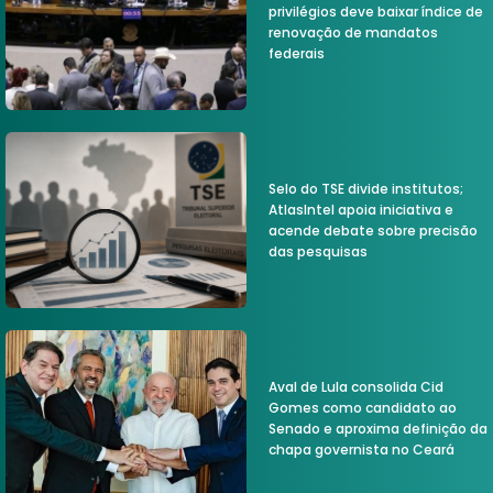
privilégios deve baixar índice de
renovação de mandatos
federais
Selo do TSE divide institutos;
AtlasIntel apoia iniciativa e
acende debate sobre precisão
das pesquisas
Aval de Lula consolida Cid
Gomes como candidato ao
Senado e aproxima definição da
chapa governista no Ceará