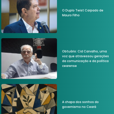
O Duplo Twist Carpado de
Mauro Filho
Obtuário: Cid Carvalho, uma
voz que atravessou gerações
da comunicação e da política
cearense
A chapa dos sonhos do
governismo no Ceará