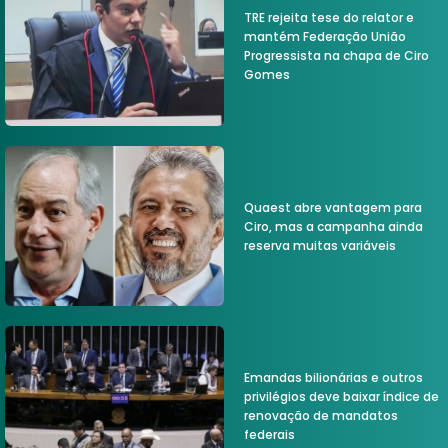
TRE rejeita tese do relator e
mantém Federação União
Progressista na chapa de Ciro
Gomes
Quaest abre vantagem para
Ciro, mas a campanha ainda
reserva muitas variáveis
Emandas bilionárias e outros
privilégios deve baixar índice de
renovação de mandatos
federais