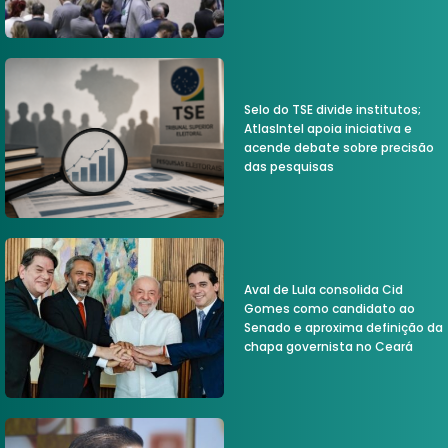
Selo do TSE divide institutos;
AtlasIntel apoia iniciativa e
acende debate sobre precisão
das pesquisas
Aval de Lula consolida Cid
Gomes como candidato ao
Senado e aproxima definição da
chapa governista no Ceará