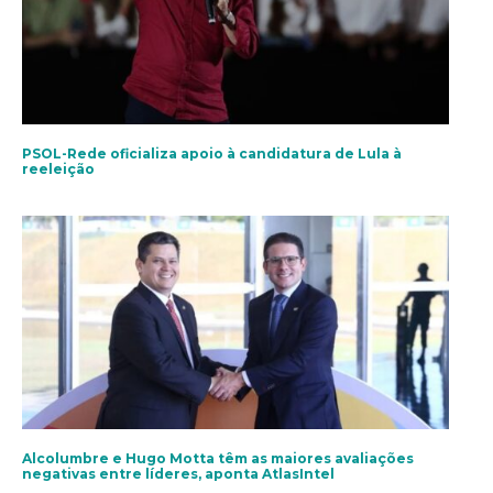
PSOL-Rede oficializa apoio à candidatura de Lula à
reeleição
Alcolumbre e Hugo Motta têm as maiores avaliações
negativas entre líderes, aponta AtlasIntel