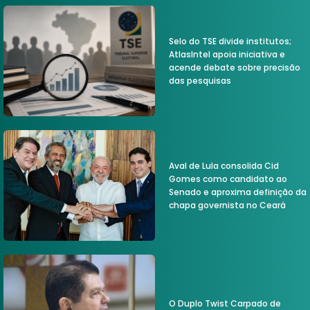
Selo do TSE divide institutos;
AtlasIntel apoia iniciativa e
acende debate sobre precisão
das pesquisas
Aval de Lula consolida Cid
Gomes como candidato ao
Senado e aproxima definição da
chapa governista no Ceará
O Duplo Twist Carpado de