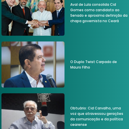
Aval de Lula consolida Cid
Gomes como candidato ao
Senado e aproxima definição da
chapa governista no Ceará
O Duplo Twist Carpado de
Mauro Filho
Obtuário: Cid Carvalho, uma
voz que atravessou gerações
da comunicação e da política
cearense