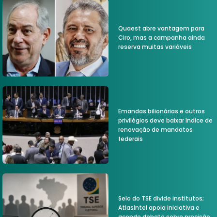
Quaest abre vantagem para
Ciro, mas a campanha ainda
reserva muitas variáveis
Emandas bilionárias e outros
privilégios deve baixar índice de
renovação de mandatos
federais
Selo do TSE divide institutos;
AtlasIntel apoia iniciativa e
acende debate sobre precisão