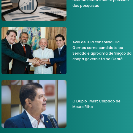
das pesquisas
Aval de Lula consolida Cid
Gomes como candidato ao
Senado e aproxima definição da
chapa governista no Ceará
O Duplo Twist Carpado de
Mauro Filho