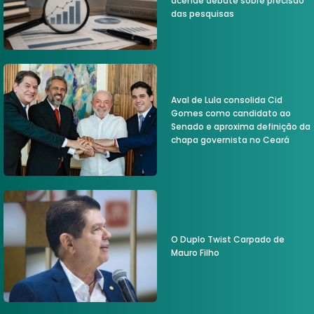
acende debate sobre precisão
das pesquisas
Aval de Lula consolida Cid
Gomes como candidato ao
Senado e aproxima definição da
chapa governista no Ceará
O Duplo Twist Carpado de
Mauro Filho