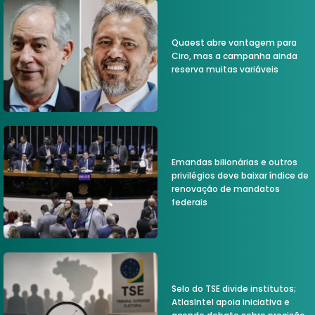
Quaest abre vantagem para
Ciro, mas a campanha ainda
reserva muitas variáveis
Emandas bilionárias e outros
privilégios deve baixar índice de
renovação de mandatos
federais
Selo do TSE divide institutos;
AtlasIntel apoia iniciativa e