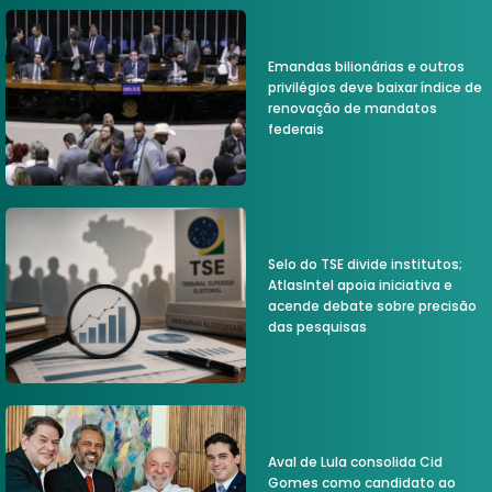
Emandas bilionárias e outros
privilégios deve baixar índice de
renovação de mandatos
federais
Selo do TSE divide institutos;
AtlasIntel apoia iniciativa e
acende debate sobre precisão
das pesquisas
Aval de Lula consolida Cid
Gomes como candidato ao