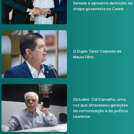
Senado e aproxima definição da
chapa governista no Ceará
O Duplo Twist Carpado de
Mauro Filho
Obtuário: Cid Carvalho, uma
voz que atravessou gerações
da comunicação e da política
cearense