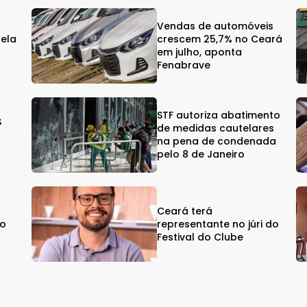
Vendas de automóveis
gela
crescem 25,7% no Ceará
em julho, aponta
Fenabrave
STF autoriza abatimento
$
de medidas cautelares
na pena de condenada
pelo 8 de Janeiro
Ceará terá
vo
representante no júri do
Festival do Clube