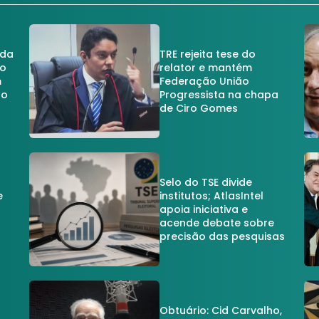
 da
TRE rejeita tese do
no
relator e mantém
m
Federação União
no
Progressista na chapa
de Ciro Gomes
Selo do TSE divide
e
institutos; AtlasIntel
apoia iniciativa e
acende debate sobre
precisão das pesquisas
Obtuário: Cid Carvalho,