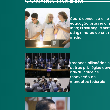
CONFIRA TAMBÉM
Ceará consolida elite
educação brasileira 
Ideb; Brasil segue se
atingir metas do ensi
médio
Emandas bilionárias e
outros privilégios dev
baixar índice de
renovação de
mandatos federais