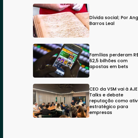
Dívida social; Por An
Barros Leal
Famílias perderam R
62,5 bilhões com
apostas em bets
CEO da VSM vai à AJE
Talks e debate
reputação como ati
estratégico para
empresas