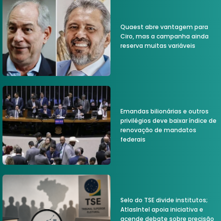
Quaest abre vantagem para
Ciro, mas a campanha ainda
reserva muitas variáveis
Emandas bilionárias e outros
privilégios deve baixar índice de
renovação de mandatos
federais
Selo do TSE divide institutos;
AtlasIntel apoia iniciativa e
acende debate sobre precisão