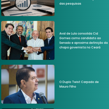
das pesquisas
Aval de Lula consolida Cid
Gomes como candidato ao
Senado e aproxima definição da
chapa governista no Ceará
O Duplo Twist Carpado de
Mauro Filho