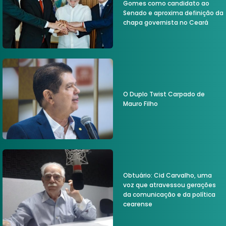
Gomes como candidato ao
Senado e aproxima definição da
chapa governista no Ceará
O Duplo Twist Carpado de
Mauro Filho
Obtuário: Cid Carvalho, uma
voz que atravessou gerações
da comunicação e da política
cearense