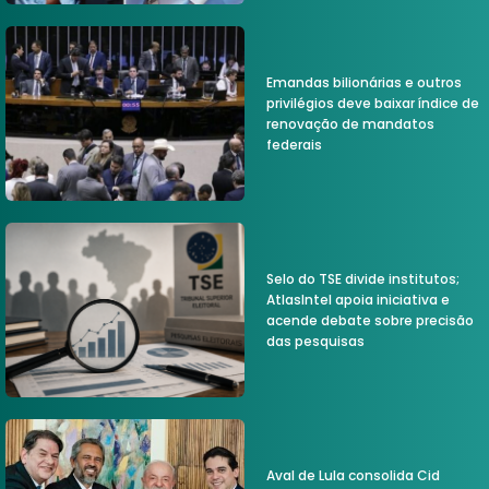
Emandas bilionárias e outros
privilégios deve baixar índice de
renovação de mandatos
federais
Selo do TSE divide institutos;
AtlasIntel apoia iniciativa e
acende debate sobre precisão
das pesquisas
Aval de Lula consolida Cid