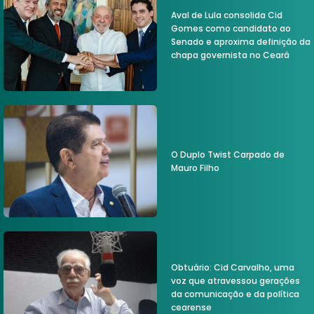
Aval de Lula consolida Cid
Gomes como candidato ao
Senado e aproxima definição da
chapa governista no Ceará
O Duplo Twist Carpado de
Mauro Filho
Obtuário: Cid Carvalho, uma
voz que atravessou gerações
da comunicação e da política
cearense