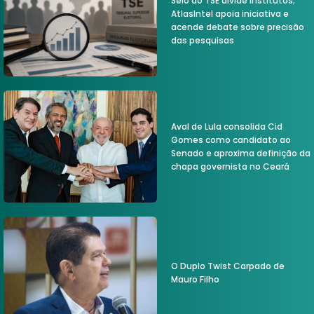
Selo do TSE divide institutos;
AtlasIntel apoia iniciativa e
acende debate sobre precisão
das pesquisas
Aval de Lula consolida Cid
Gomes como candidato ao
Senado e aproxima definição da
chapa governista no Ceará
O Duplo Twist Carpado de
Mauro Filho