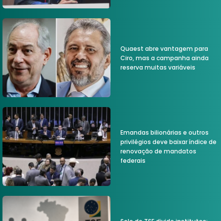
Quaest abre vantagem para
Ciro, mas a campanha ainda
reserva muitas variáveis
Emandas bilionárias e outros
privilégios deve baixar índice de
renovação de mandatos
federais